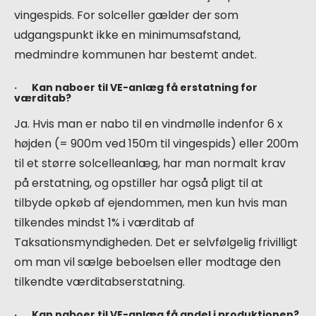
vingespids. For solceller gælder der som
udgangspunkt ikke en minimumsafstand,
medmindre kommunen har bestemt andet.
· Kan naboer til VE-anlæg få erstatning for
værditab?
Ja. Hvis man er nabo til en vindmølle indenfor 6 x
højden (= 900m ved 150m til vingespids) eller 200m
til et større solcelleanlæg, har man normalt krav
på erstatning, og opstiller har også pligt til at
tilbyde opkøb af ejendommen, men kun hvis man
tilkendes mindst 1% i værditab af
Taksationsmyndigheden. Det er selvfølgelig frivilligt
om man vil sælge beboelsen eller modtage den
tilkendte værditabserstatning.
· Kan naboer til VE-anlæg få andel i produktionen?