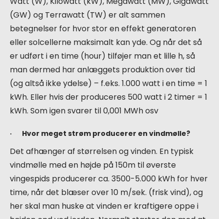
Watt (W), Kilowatt (kW), Megawatt (MW), Gigawatt
(GW) og Terrawatt (TW) er alt sammen
betegnelser for hvor stor en effekt generatoren
eller solcellerne maksimalt kan yde. Og når det så
er udført i en time (hour) tilføjer man et lille h, så
man dermed har anlæggets produktion over tid
(og altså ikke ydelse) – f.eks. 1.000 watt i en time = 1
kWh. Eller hvis der produceres 500 watt i 2 timer = 1
kWh. Som igen svarer til 0,001 MWh osv
· Hvor meget strøm producerer en vindmølle?
Det afhænger af størrelsen og vinden. En typisk
vindmølle med en højde på 150m til øverste
vingespids producerer ca. 3500-5.000 kWh for hver
time, når det blæser over 10 m/sek. (frisk vind), og
her skal man huske at vinden er kraftigere oppe i