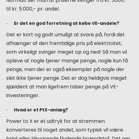
Normalt ser man at priserne svinger fra kr. 3000,-
til kr. 5.000,- pr. andel.
· Er det en god forretning at købe VE-andele?
Det er kort og godt umuligt at svare på, fordi det
afhænger af den fremtidige pris på elektricitet,
som virkeligt svinger meget op og ned! Så man vil
opleve at nogle tjener mange penge, nogle kun få
penge, men der er også eksempler på nogle der
slet ikke tjener penge. Det er dog heldigvis meget
sjældent at man ligefrem taber penge på VE-
investeringer.
· Hvad er et PtX-anlæg?
Power to X er et udtryk for at strømmen
konverteres til noget andet, som typisk vil være
brint eller tilsvarende flydende brændstof. Det gør