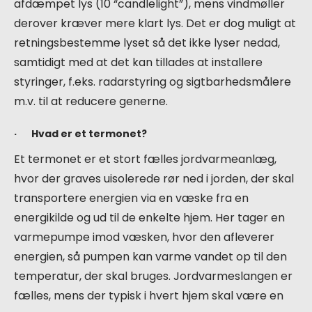
afdæmpet lys (10 “candlelight”), mens vindmøller
derover kræver mere klart lys. Det er dog muligt at
retningsbestemme lyset så det ikke lyser nedad,
samtidigt med at det kan tillades at installere
styringer, f.eks. radarstyring og sigtbarhedsmålere
m.v. til at reducere generne.
· Hvad er et termonet?
Et termonet er et stort fælles jordvarmeanlæg,
hvor der graves uisolerede rør ned i jorden, der skal
transportere energien via en væske fra en
energikilde og ud til de enkelte hjem. Her tager en
varmepumpe imod væsken, hvor den afleverer
energien, så pumpen kan varme vandet op til den
temperatur, der skal bruges. Jordvarmeslangen er
fælles, mens der typisk i hvert hjem skal være en