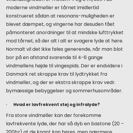
moderne vindmøller er tårnet imidlertid
konstrueret sådan at resonans-muligheden er
blevet dæmpet, og vingerne har desuden fået
påmonteret anordninger til at mindske lufttrykket
mod tårnet, så der alt i alt er svagere lyde at høre.
Normalt vil det ikke føles generende, når man blot
bor på en afstand svarende til 4-6 gange
vindmøllens højde til vingespids. Der er endvidere i
Danmark ret skrappe krav til lydtrykket fra
vindmøller, og der er ekstra skrappe krav vedr.
bymæssige bebyggelser og sommerhusområder.
· Hvad er lavfrekvent støj og infralyde?
Fra store vindmøller kan der forekomme
lavfrekvente lyde, der har så dyb en bastone (20 –
200hz) at de knapt kan høres, men nærmere