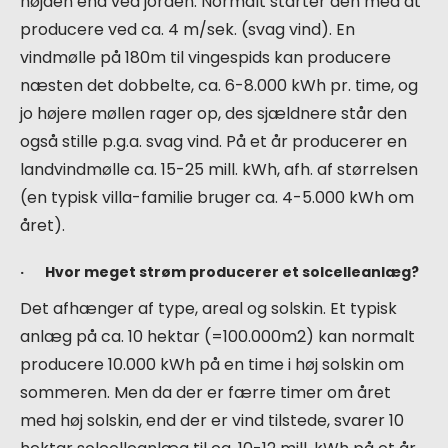
højden end ved jorden. Normalt starter den med at
producere ved ca. 4 m/sek. (svag vind). En
vindmølle på 180m til vingespids kan producere
næsten det dobbelte, ca. 6-8.000 kWh pr. time, og
jo højere møllen rager op, des sjældnere står den
også stille p.g.a. svag vind. På et år producerer en
landvindmølle ca. 15-25 mill. kWh, afh. af størrelsen
(en typisk villa-familie bruger ca. 4-5.000 kWh om
året).
· Hvor meget strøm producerer et solcelleanlæg?
Det afhænger af type, areal og solskin. Et typisk
anlæg på ca. 10 hektar (=100.000m2) kan normalt
producere 10.000 kWh på en time i høj solskin om
sommeren. Men da der er færre timer om året
med høj solskin, end der er vind tilstede, svarer 10