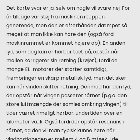
Det korte svar er ja, selv om nogle vil svare nej. For
år tilbage var støj fra maskinen i toppen
generende, men den er efterhånden dæmpet så
meget at man ikke kan høre den (også fordi
maskinrummet er kommet højere op). En anden
lyd, som dog kun er hørbar tæt på, opstår når
møllen korrigerer sin retning (krøjer), fordi de
mange EL-motorer der starter samtidigt,
frembringer en skarp metallisk lyd, men det sker
kun når vinden skifter retning. Derimod har den lyd,
der opstår når vingen passerer tårnet (p.g.a. den
store luftmængde der samles omkring vingen) til
tider været rimeligt hørbar, undertiden over en
kilometer væk. Også fordi der opstår resonans i
tårnet, og den vil man typisk kunne høre når
vindhastigheden er mellem 4 og 8 m/sek. I de