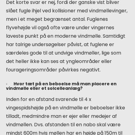
Det korte svar er nej, fordi der ganske vist bliver
slået fugle ihjel ved kollisioner med vindmøllevinger,
men i et meget begrænset antal. Fuglenes
flyvehøjde vil også ofte være under vingernes
laveste punkt på en moderne vindmølle. Samtidigt
har talrige undersøgelser påvist, at fuglene er
særdeles gode til at undvige vindmøller, lige som
det heller ikke kan ses at yngleområder eller
fourageringsområder påvirkes negativt.
· Hvor tæt på en beboelse må man placere en
vindmølle eller et solcelleanlæg?
Inden for en afstand svarende til 4 x
vingespidshøjde på en vindmølle er beboelser ikke
tilladt, medmindre man er ejer eller medejer af
vindmøllen. Dvs. afstanden til en nabo skal være
mindst 600m hvis møllen har en højde på 150m til