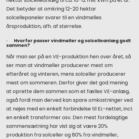
hektar solcelleanlæg til ca. 10-12 mill. kWh på et år.
Det betyder at omkring 12-20 hektar
solcellepaneler svarer til en vindmølles
årsproduktion, afh. af størrelse.
· Hvorfor passer vindmøller og solcelleanlæg godt
sammen?
Når man ser på en VE-produktion hen over året, så
ser man at vindmøller producerer mest om
efteråret og vinteren, mens solceller producerer
mest om sommeren. Derfor giver det god mening
at oprette dem sammen som et fælles VE-anlæg,
også fordi man derved kan spare omkostninger ved
at nøjes med en enkelt forbindelse til EL-nettet, incl.
en enkelt transformer osv. Den mest fordelagtige
sammensætning har vist sig at være 20%
produktion fra solceller og 80% fra vindmøller,