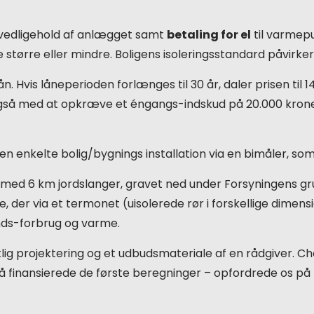
g vedligehold af anlægget samt
betaling for el
til varmepu
de større eller mindre. Boligens isoleringsstandard påvirke
ån. Hvis låneperioden forlænges til 30 år, daler prisen t
også med at opkræve et éngangs-indskud på 20.000 kroner 
en enkelte bolig/bygnings installation via en bimåler, s
med 6 km jordslanger, gravet ned under Forsyningens grun
e, der via et termonet (uisolerede rør i forskellige dimen
ds-forbrug og varme.
tlig projektering og et udbudsmateriale af en rådgiver. C
 finansierede de første beregninger – opfordrede os p