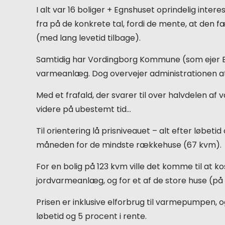
I alt var 16 boliger + Egnshuset oprindelig inter
fra på de konkrete tal, fordi de mente, at den f
(med lang levetid tilbage).
Samtidig har Vordingborg Kommune (som ejer Eg
varmeanlæg. Dog overvejer administrationen at p
Med et frafald, der svarer til over halvdelen af
videre på ubestemt tid…
Til orientering lå prisniveauet – alt efter løbe
måneden for de mindste rækkehuse (67 kvm).
For en bolig på 123 kvm ville det komme til at
jordvarmeanlæg, og for et af de store huse (på
Prisen er inklusive elforbrug til varmepumpen, og
løbetid og 5 procent i rente.