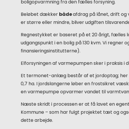
boligopvarmning fra den fælles forsyning.
Beløbet dækker
både
afdrag på lånet, drift o
er større eller mindre, bliver udgiften tilsvaren
Regnestykket er baseret på et 20 årigt, fælles l
udgangspunkt i en bolig på 130 kvm. Vi regner 
finansieringsinstitutterne).
Elforsyningen af varmepumpen sker i praksis i d
Et termonet-anlæg består af et jordoptag; her 
0,7 ha. I jordslangerne løber en frostsikret væsk
en varmepumpe opvarmer vandet til varmtvan
Næste skridt i processen er at få lavet en egen
Kommune – som har fulgt projektet tæt og også
dette arbejde.