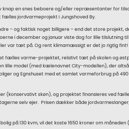
ev knap en snes beboere og/eller repræsentanter for ti
t fælles jordvarmeprojekt i Jungshoved By.
indre – og faktisk noget billigere – end det store projek
ne i december og januar viste dog for lille tilslutning ti
var tæt på. Og rent klimamæssigt er det jo rigtig fint
 det fælles varme-projektet, relativt tæt på skolen og øst
på en lille model (med kælenavnet City-modellen), der alt
oliger og Egnshuset med et samlet varmeforbrug på 490
er (konservativt skøn), og projektet finansieres ved fæll
eltagerne selv ejer. Prisen dækker både jordvarmeslang
 bolig på 130 kvm, vil det koste 1650 kroner om måneden 