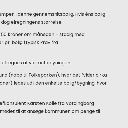
mpen i denne gennemsnitsbolig. Hvis éns bolig
r dog elregningens størrelse.
il 1450 kroner om måneden – stadig med
pr. bolig (typisk krav fra
om afregnes af varmeforsyningen.
d (nabo til Folkeparken), hvor det fylder cirka
sioner) ledes ud i den enkelte bolig/bygning, hvor
hefkonsulent Karsten Kolle fra Vordingborg
å mødet til at ansøge kommunen om penge til