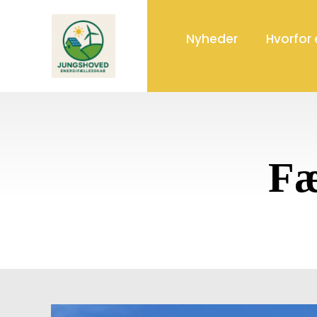
Skip
to
Nyheder
Hvorfor
content
Fæ