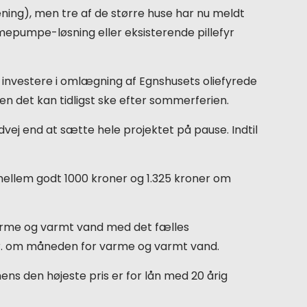
rening), men tre af de større huse har nu meldt
armepumpe-løsning eller eksisterende pillefyr
investere i omlægning af Egnshusets oliefyrede
men det kan tidligst ske efter sommerferien.
dvej end at sætte hele projektet på pause. Indtil
å mellem godt 1000 kroner og 1.325 kroner om
 varme og varmt vand med det fælles
 kr. om måneden for varme og varmt vand.
mens den højeste pris er for lån med 20 årig