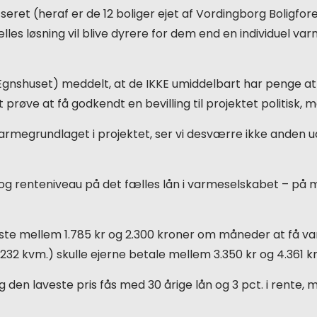
esseret (heraf er de 12 boliger ejet af Vordingborg Boligfo
ælles løsning vil blive dyrere for dem end en individuel v
nshuset) meddelt, at de IKKE umiddelbart har penge at 
røve at få godkendt en bevilling til projektet politisk, 
 varmegrundlaget i projektet, ser vi desværre ikke anden u
tid og renteniveau på det fælles lån i varmeselskabet – p
 koste mellem 1.785 kr og 2.300 kroner om måneder at få
 232 kvm.) skulle ejerne betale mellem 3.350 kr og 4.361
 den laveste pris fås med 30 årige lån og 3 pct. i rente, 