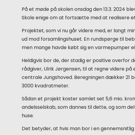
På et møde på skolen onsdag den 13.3. 2024 bl
Skole enige om at fortsætte med at realisere e
Projektet, som vi nu går videre med, er langt m
ud mod forsamlingshuset. En rundspørge til beboer
men mange havde købt sig en varmepumper eller 
Heldigvis bor de, der stadig er positive overfor
rådgiver, Ulrik Jørgensen, til at regne videre 
centrale Jungshoved. Beregningen dækker 21 b
3000 kvadratmeter.
Sådan et projekt koster samlet set 5,6 mio. kron
andelsselskab, som dannes til dette, og som d
huse.
Det betyder, at hvis man bor i en gennemsnitlig