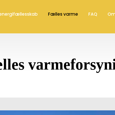
 energifællesskab
Fælles varme
FAQ
Om
lles varmeforsyn