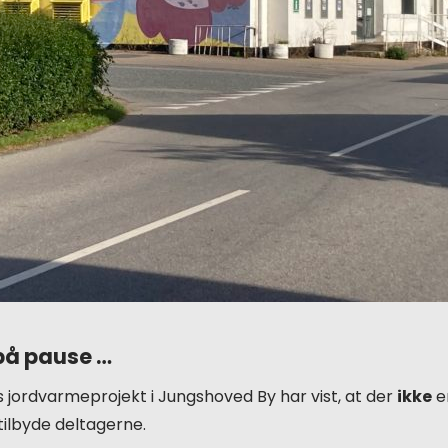
på pause …
s jordvarmeprojekt i Jungshoved By har vist, at der
ikke
er
ilbyde deltagerne.